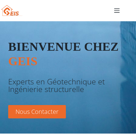
BIENVENUE CHEZ
GEIS
Experts en Géotechnique et
Ingénierie structurelle
Nous Contacter