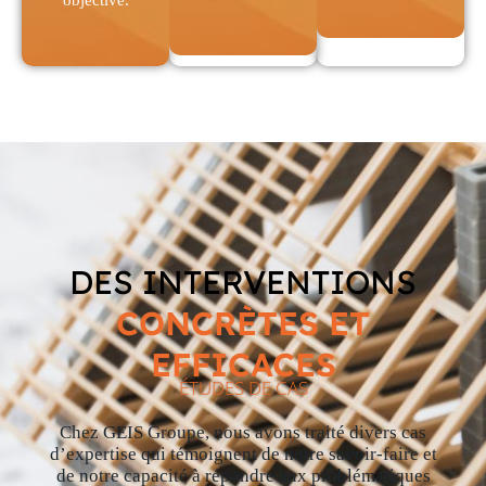
DES INTERVENTIONS
CONCRÈTES ET
EFFICACES
ÉTUDES DE CAS
Chez GEIS Groupe, nous avons traité divers cas
d’expertise qui témoignent de notre savoir-faire et
de notre capacité à répondre aux problématiques