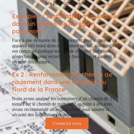
les plus complexes :
Exemple 1 : Installation d’un scanner
dans un hôpital de la région
parisienne
Face à une demande de renforcement pour supporter un
appareil très lourd dans un bâtiment ancien, nos équipes
ont conçu un portique métallique et réalisé une étude
géotechnique pour sécuriser les fondations et garantir la
sécurité des équipes.
Ex 2 : Renforcement du chemin de
roulement dans une fonderie du
Nord de la France
Nous avons analysé les contraintes d’un charriot de 13
tonnes sur le chemin de roulement et, suite à des tests,
avons recommandé un renforcement pour assurer la
sécurité des installations et des opérateurs.
Contactez nous