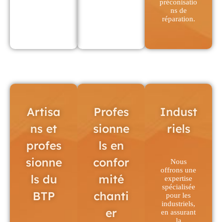
préconisatio
ns de
réparation.
Artisa
Profes
Indust
ns et
sionne
riels
profes
ls en
sionne
confor
Nous
offrons une
ls du
mité
expertise
spécialisée
BTP
chanti
pour les
industriels,
er
en assurant
la