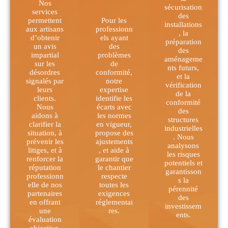
Nos
sécurisation
services
des
permettent
Pour les
installations
aux artisans
professionn
, la
d’obtenir
els ayant
préparation
un avis
des
des
impartial
problèmes
aménageme
sur les
de
nts futurs,
désordres
conformité,
et la
signalés par
notre
vérification
leurs
expertise
de la
clients.
identifie les
conformité
Nous
écarts avec
des
aidons à
les normes
structures
clarifier la
en vigueur,
industrielles
situation, à
propose des
. Nous
prévenir les
ajustements
analysons
litiges, et à
, et aide à
les risques
renforcer la
garantir que
potentiels et
réputation
le chantier
garantisson
professionn
respecte
s la
elle de nos
toutes les
pérennité
partenaires
exigences
des
en offrant
réglementai
investissem
une
res.
ents.
évaluation
objective.