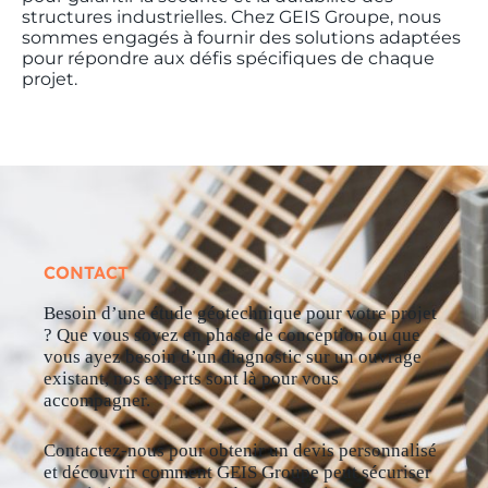
structures industrielles. Chez GEIS Groupe, nous
sommes engagés à fournir des solutions adaptées
pour répondre aux défis spécifiques de chaque
projet.
CONTACT
Besoin d’une étude géotechnique pour votre projet
? Que vous soyez en phase de conception ou que
vous ayez besoin d’un diagnostic sur un ouvrage
existant, nos experts sont là pour vous
accompagner.
Contactez-nous pour obtenir un devis personnalisé
et découvrir comment GEIS Groupe peut sécuriser