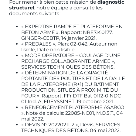
Pour mener à bien cette mission de
diagnostic
structurel
, notre équipe a consulté les
documents suivants :
« EXPERTISE RAMPE ET PLATEFORME EN
BÉTON ARMÉ », Rapport: NBE7.K.0177,
GINGER-CEBTP, 14 janvier 2021.
« PREDALES », Plan: 02-042, Auteur non
lisible, Date non lisible.
« MODE OPÉRATOIRE – COULAGE D’UNE
RECHARGE COLLABORANTE ARMÉE »,
SERVICES TECHNIQUES DES BÉTONS.
« DÉTERMINATION DE LA CAPACITÉ
PORTANTE DES POUTRES ET DE LA DALLE
DE LA PLATEFORME (R+1) DU BÂTIMENT
PRODUCTION, SITUÉS À PROXIMITÉ DU
FOUR », Rapport: FFr DTF Bat 0112-0 NDC
01 Ind. A, FREYSSINET, 19 octobre 2021.
« RENFORCEMENT PLATEFORME ASARCO
», Note de calculs: 22085-NC01, M.O.S.T., 04
mai 2022.
« DEVIS N° 20220211-2 », Devis, SERVICES
TECHNIQUES DES BÉTONS, 04 mai 2022.