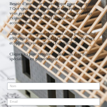
Besoin d’une étude géotechnique pour votre projet
? Que vous soyez en phase de conception ou que
vous ayez besoin d’un diagnostic sur un ouvrage
existant, nos experts sont là pour vous
accompagner.
Contactez-nous pour obtenir un devis personnalisé
et découvrir comment GEIS Groupe peut sécuriser
et optimiser vos projets de construction.
Cliquez ici pour prendre rendez-vous avec nos
spécialistes en géotechnique !
Nom
Email