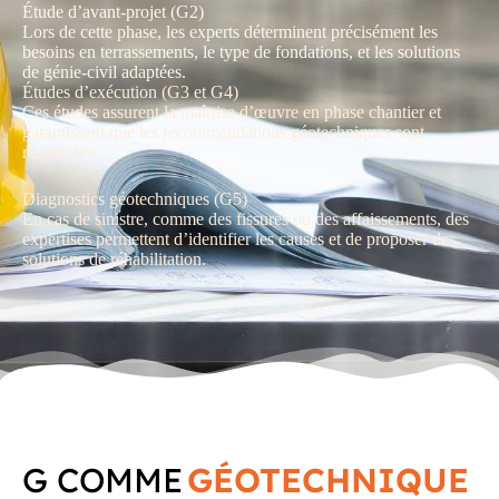
Étude d’avant-projet (G2)
Lors de cette phase, les experts déterminent précisément les
besoins en
terrassements
, le type de fondations, et les solutions
de
génie-civil
adaptées.
Études d’exécution (G3 et G4)
Ces études assurent la
maîtrise d’œuvre
en phase chantier et
garantissent que les recommandations géotechniques sont
respectées.
Diagnostics géotechniques (G5)
En cas de sinistre, comme des fissures ou des affaissements, des
expertises
permettent d’identifier les causes et de proposer des
solutions de
réhabilitation
.
G COMME
GÉOTECHNIQUE