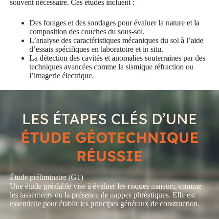
souvent nécessaire. Ces études incluent :
Des
forages
et des sondages pour évaluer la nature et la
composition des
couches du sous-sol
.
L’analyse des caractéristiques mécaniques du sol à l’aide
d’essais spécifiques en laboratoire et in situ.
La détection des
cavités
et anomalies souterraines par des
techniques avancées comme la sismique réfraction ou
l’imagerie électrique.
LES ÉTAPES CLÉS D’UNE
ÉTUDE GÉOTECHNIQUE
RÉUSSIE
Étude préliminaire (G1)
Une étude
préalable
vise à évaluer les risques majeurs, comme
les tassements ou la présence de nappes phréatiques. Elle est
essentielle pour établir les
principes généraux de construction
.