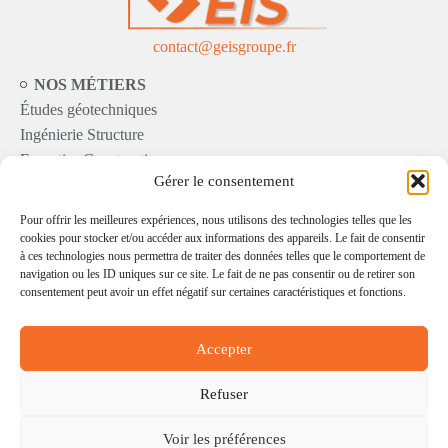
contact@geisgroupe.fr
NOS MÉTIERS
Études géotechniques
Ingénierie Structure
Expertise Construction
Gérer le consentement
NOS CLIENTS
Pour offrir les meilleures expériences, nous utilisons des technologies telles que les
Particuliers
cookies pour stocker et/ou accéder aux informations des appareils. Le fait de consentir
Industriels
à ces technologies nous permettra de traiter des données telles que le comportement de
Entreprises du BTP
navigation ou les ID uniques sur ce site. Le fait de ne pas consentir ou de retirer son
consentement peut avoir un effet négatif sur certaines caractéristiques et fonctions.
Secteur public
RESSOURCES
Accepter
Nos réalisations
Actualités et Infos
Refuser
F.A.Q
Voir les préférences